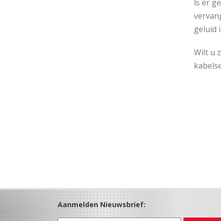
ls er 
vervan
geluid 
Wilt u 
kabelse
Aanmelden Nieuwsbrief: