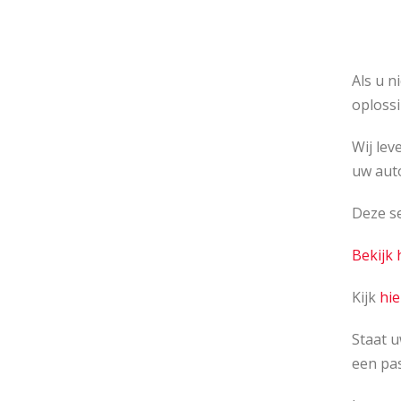
Als u n
oplossi
Wij lev
uw auto
Deze se
Bekijk
Kijk
hie
Staat u
een pa