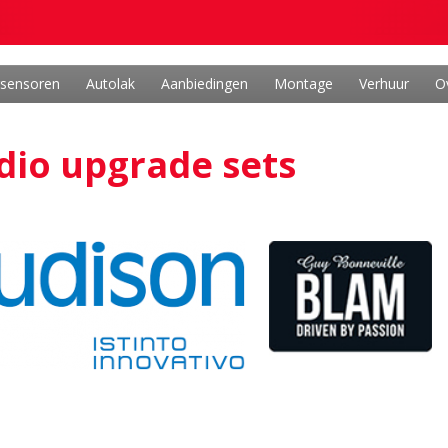
rsensoren
Autolak
Aanbiedingen
Montage
Verhuur
O
dio upgrade sets