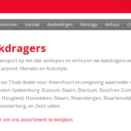
rsensoren
Autolak
Aanbiedingen
Montage
Verhuur
O
kdragers
ransport op het dak verkopen en verhuren we dakdragers en
Carpoint, Menabo en Autostyle.
n uw Thule dealer voor Amersfoort en omgeving waaronder oo
oten-Spakenburg, Bussum, Baarn, Blaricum, Bosch en Duin, 
, Hoogland, Hoevelaken, Maarn, Maarsbergen, Maartensdijk
Soesterberg, en Zeist vallen.
er om ons assortiment te bekijken.