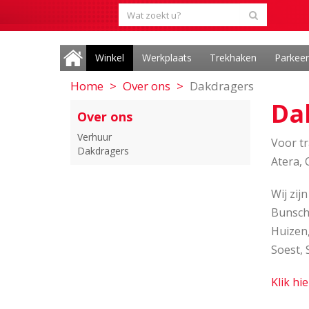
Winkel
Werkplaats
Trekhaken
Parkee
Home
Over ons
Dakdragers
Da
Over ons
Verhuur
Voor t
Dakdragers
Atera, 
Wij zij
Bunsch
Huizen
Soest, 
Klik hi